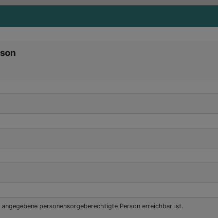
istrieren
rson
e angegebene personensorgeberechtigte Person erreichbar ist.