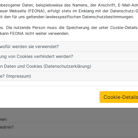
nbezogener Daten, beispielsweise des Namens, der Anschrift, E-Mail-A
ieser Webseite (FEONA), erfolgt stets im Einklang mit der Datenschut
it den für uns geltenden landesspezifischen Datenschutzbestimmungen.
 Die nutzende Person muss die Speicherung der unter Cookie-Details 
 kann FEONA nicht weiter verwenden.
wofür werden sie verwendet?
est, welche Veranstaltungen du buchen kannst und welche nicht. Eine Än
ung von Cookies verhindert werden?
on Daten und Cookies (Datenschutzerklärung)
te? (Impressum)
Cookie-Detail
onen:
rung
die Zustimmung
aubnis?