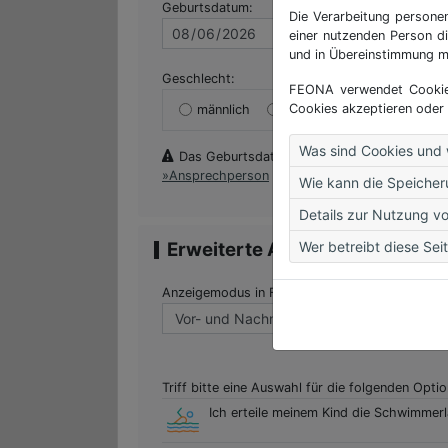
Geburtsdatum:
Die Verarbeitung persone
einer nutzenden Person d
und in Übereinstimmung m
Geschlecht:
FEONA verwendet Cookies.
Cookies akzeptieren oder
männlich
weiblich
divers
Was sind Cookies und 
Das Geburtsdatum und das Geschlecht legen f
Ansprechperson
möglich.
Wie kann die Speicher
Details zur Nutzung v
Wer betreibt diese Sei
Erweiterte Angaben
Anzeigemodus in Freundeslisten:
Triff bitte eine Auswahl für die folgenden Opti
Erweiterte Optionen für die Registrie
Bezeichner
Text
Umschalter für 
Ich erteile meinem Kind die Schwimmerl