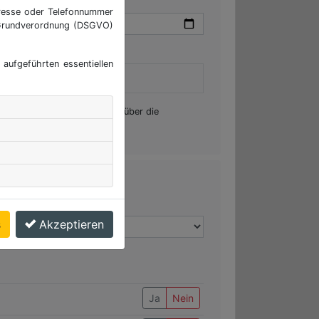
dresse oder Telefonnummer
z-Grundverordnung (DSGVO)
aufgeführten essentiellen
derung ist nachträglich nur über die
s
Akzeptieren
Ja
Nein