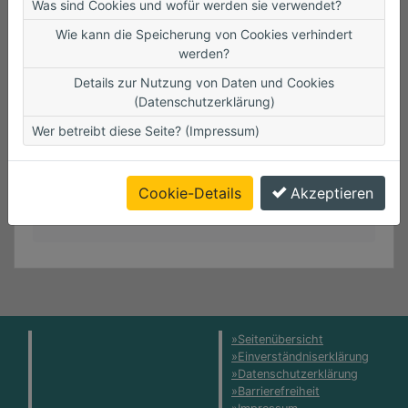
Was sind Cookies und wofür werden sie verwendet?
Tutorials
Wie kann die Speicherung von Cookies verhindert
Unter
werden?
https://www.wirsindferienspiele.de/tutorials/
Details zur Nutzung von Daten und Cookies
feona-teilnehmer
finden Sie Videos und
(Datenschutzerklärung)
Anleitungen, um sich auf der FEONA-Seite
für die Teilnehmenden zurechtzufinden. Die
Wer betreibt diese Seite? (Impressum)
wichtigsten Funktionen wie die Registrierung,
das Anlegen von Wunschlisten und das
Cookie-Details
Akzeptieren
Freunde einladen werden hier verständlich
erklärt.
Seitenübersicht
Einverständniserklärung
Datenschutzerklärung
Barrierefreiheit