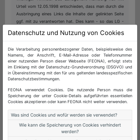
Urteil vom 12.05.1998 entschieden, dass man durch die
Ausbringung eines Links die Inhalte der gelinkten Seite
ggf. mit zu verantworten hat. Dies kann - so das LG -
nur dadurch verhindert werden, dass man sich
Datenschutz und Nutzung von Cookies
ausdrücklich von diesen Inhalten distanziert: Die Website
der oben genannten Städte/Gemeinden ist als
Die Verarbeitung personenbezogener Daten, beispielsweise des
Inhaltsanbieter (Content provider) nach § 5 Abs. 1 des
Namens, der Anschrift, E-Mail-Adresse oder Telefonnummer
Teledienstgesetztes vom 22.07.1997 (TDG) für die
einer nutzenden Person dieser Webseite (FEONA), erfolgt stets
"eigenen Inhalte", die sie zur Nutzung bereithält, nach
im Einklang mit der Datenschutz-Grundverordnung (DSGVO) und
in Übereinstimmung mit den für uns geltenden landesspezifischen
den allgemeinen Gesetzen verantwortlich. Von diesen
Datenschutzbestimmungen.
eigenen Inhalten sind Querverweise ("Links") auf die von
anderen Anbietern bereitgestellten Inhalte zu
FEONA verwendet Cookies. Die nutzende Person muss die
Speicherung der unter Cookie-Details aufgeführten essentiellen
unterscheiden. Für diese fremden Inhalte ist sie nur dann
Cookies akzeptieren oder kann FEONA nicht weiter verwenden.
verantwortlich, wenn sie von Ihnen (d. h. auch von einem
rechtswidrigen bzw. strafbaren Inhalt) positive Kenntnis
Was sind Cookies und wofür werden sie verwendet?
hat und es ihr technisch möglich und zumutbar ist,
Wie kann die Speicherung von Cookies verhindert
deren Nutzung zu verhindern (§ 5 Abs. 2 TDG). Bei
werden?
"Links" handelt es sich allerdings stets um "lebende"