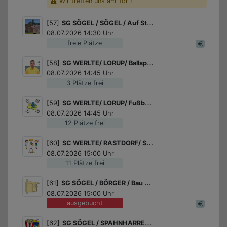
Wir treffen uns am Tor !
[57]
SG SÖGEL / SÖGEL / Auf Sternenwegen durchs Schloss
08.07.2026 14:30 Uhr
freie Plätze
[58]
SG WERLTE/ LORUP/ Ballspiele
08.07.2026 14:45 Uhr
3 Plätze frei
[59]
SG WERLTE/ LORUP/ Fußball für Mädchen
08.07.2026 14:45 Uhr
12 Plätze frei
[60]
SC WERLTE/ RASTDORF/ Spaß und Spiel - entdecke die Spieleklassiker von damals
08.07.2026 15:00 Uhr
11 Plätze frei
[61]
SG SÖGEL / BÖRGER / Bau einer Bruthöhle / eines Brutkastens mit dem Heimatverein in Börger
08.07.2026 15:00 Uhr
ausgebucht
[62]
SG SÖGEL / SPAHNHARRENSTÄTTE / Kinonachmittag