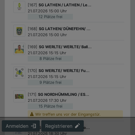
[167]
SG LATHEN / LATHEN / Let´s roll: Nachmittag in der Bücherei
21.07.2026 15:00 Uhr
12 Plätze frei
[168]
SG LATHEN/ DÜNEFEHN/ Ferienpass Luftgewehrschießen 2026
21.07.2026 15:00 Uhr
[169]
SG WERLTE/ WERLTE/ Ballspiele
21.07.2026 15:15 Uhr
8 Plätze frei
[170]
SG WERLTE/ WERLTE/ Fußball für Mädchen
21.07.2026 15:15 Uhr
9 Plätze frei
[171]
SG NORDHÜMMLING / ESTERWEGEN / Darts-Schnuppern – Triff ins Schwarze!
21.07.2026 17:30 Uhr
15 Plätze frei
Wir treffen uns vor der Eingangstür.
Anmelden
Registrieren
[172]
SG SÖGEL / SÖGEL / Kinoabend "Monster AG"
21.07.2026 18:30 Uhr