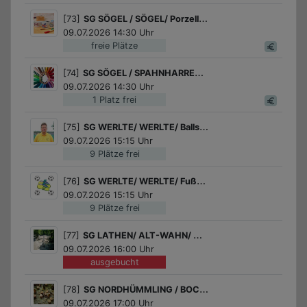
[73]
SG SÖGEL / SÖGEL/ Porzellan bemalen
09.07.2026 14:30 Uhr
freie Plätze
[74]
SG SÖGEL / SPAHNHARRENSTÄTTE / Kunterbunte Punkte - große Kunst
09.07.2026 14:30 Uhr
1 Platz frei
[75]
SG WERLTE/ WERLTE/ Ballspiele
09.07.2026 15:15 Uhr
9 Plätze frei
[76]
SG WERLTE/ WERLTE/ Fußball für Mädchen
09.07.2026 15:15 Uhr
9 Plätze frei
[77]
SG LATHEN/ ALT-WAHN/ Wir entdecken/erkunden Alt-Wahn – das „verschwundene Dorf“
09.07.2026 16:00 Uhr
ausgebucht
[78]
SG NORDHÜMMLING / BOCKHORST / Basteln mit Holz in der Holz- und Kreativwerkstatt
09.07.2026 17:00 Uhr