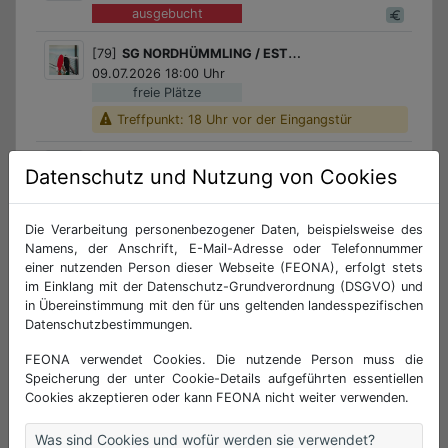
ausgebucht
[79]
SG NORDHÜMMLING / ESTERWEGEN / Tischtennis für Kinder
09.07.2026 18:00 Uhr
freie Plätze
Treffpunkt: 18 Uhr vor der Eingangstür
[80]
SG SÖGEL / SÖGEL / Kinder- und Jugend-Badminton
Datenschutz und Nutzung von Cookies
09.07.2026 18:00 Uhr
2 Plätze frei
Die Verarbeitung personenbezogener Daten, beispielsweise des
[81]
SG WERLTE/ WERLTE/ Gläser bedrucken
Namens, der Anschrift, E-Mail-Adresse oder Telefonnummer
[81]
10.07.2026 14:00 Uhr
einer nutzenden Person dieser Webseite (FEONA), erfolgt stets
3 Plätze frei
im Einklang mit der Datenschutz-Grundverordnung (DSGVO) und
in Übereinstimmung mit den für uns geltenden landesspezifischen
[82]
SG SÖGEL / SPAHNHARRENSTÄTTE / Tennis - Schnuppertraining
Datenschutzbestimmungen.
10.07.2026 15:00 Uhr
FEONA verwendet Cookies. Die nutzende Person muss die
ausgebucht
Speicherung der unter Cookie-Details aufgeführten essentiellen
Cookies akzeptieren oder kann FEONA nicht weiter verwenden.
[83]
SG NORDHÜMMLING / ESTERWEGEN / Yoga für Teens
10.07.2026 16:00 Uhr
Was sind Cookies und wofür werden sie verwendet?
10 Plätze frei