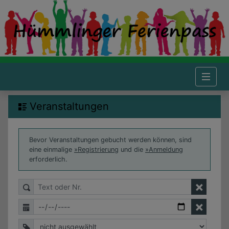
Hümmlinger Ferienpass - Veranstaltungen
Veranstaltungen
Veranstaltungen
Hinweis zum Anmelden
Bevor Veranstaltungen gebucht werden können, sind
eine einmalige
Registrierung
und die
Anmeldung
erforderlich.
Filter für die Veranstaltungsübersicht
Filtern nach Veranstaltungstext oder Nummer
Filtern nach Veranstaltungsdatum
Filtern nach Kategorie